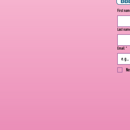
First na
Last nam
Email
*
Ne