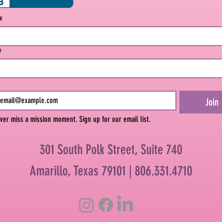
me
e
Join
ver miss a mission moment. Sign up for our email list.
301 South Polk Street, Suite 740
Amarillo, Texas 79101 |
806.331.4710