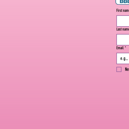
First na
Last nam
Email
*
Ne