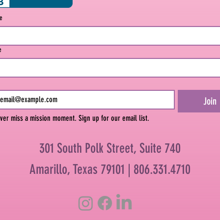
me
e
Join
ver miss a mission moment. Sign up for our email list.
301 South Polk Street, Suite 740
Amarillo, Texas 79101 |
806.331.4710