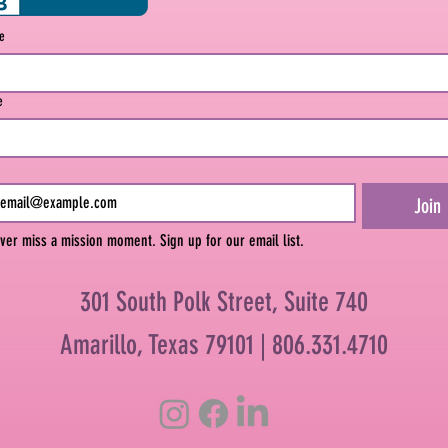
me
e
Join
ver miss a mission moment. Sign up for our email list.
301 South Polk Street, Suite 740
Amarillo, Texas 79101 |
806.331.4710