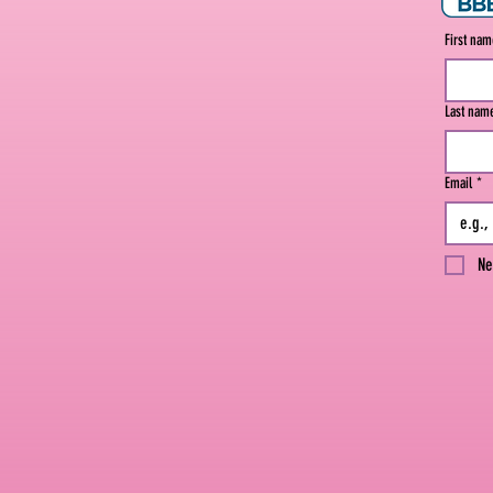
First na
Last nam
Email
*
Ne